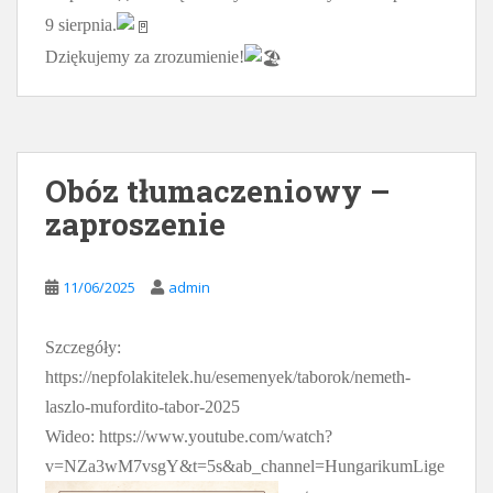
9 sierpnia.
Dziękujemy za zrozumienie!
Obóz tłumaczeniowy –
zaproszenie
11/06/2025
admin
Szczegóły:
https://nepfolakitelek.hu/esemenyek/taborok/nemeth-
laszlo-mufordito-tabor-2025
Wideo: https://www.youtube.com/watch?
v=NZa3wM7vsgY&t=5s&ab_channel=HungarikumLige