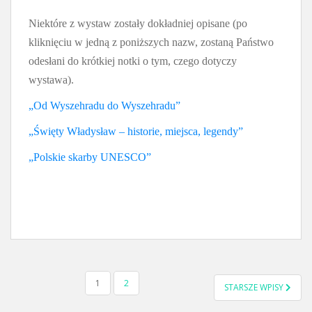
Niektóre z wystaw zostały dokładniej opisane (po
kliknięciu w jedną z poniższych nazw, zostaną Państwo
odesłani do krótkiej notki o tym, czego dotyczy
wystawa).
„Od Wyszehradu do Wyszehradu”
„Święty Władysław – historie, miejsca, legendy”
„Polskie skarby UNESCO”
STRONICOWANIE
1
2
STARSZE WPISY
WPISÓW