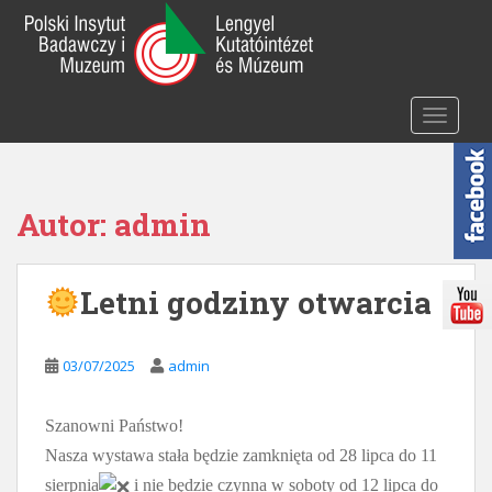
S
k
i
p
t
TOGGLE
o
m
a
i
Autor:
admin
n
c
o
Letni godziny otwarcia
n
t
e
03/07/2025
admin
n
t
Szanowni Państwo!
Nasza wystawa stała będzie zamknięta od 28 lipca do 11
sierpnia
i nie będzie czynna w soboty od 12 lipca do