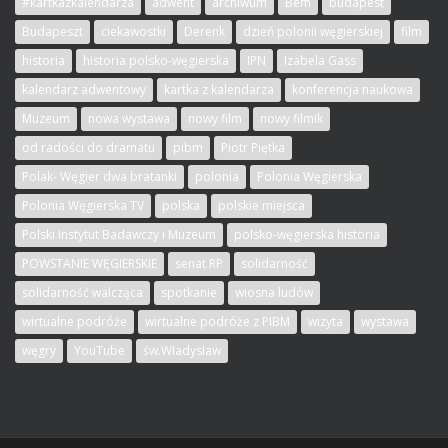
#kartkazkalendarza
adwent
archiwum
Bem
budapest
Budapeszt
ciekawostki
Derenk
dzień polonii węgierskiej
film
historia
historia polsko-węgierska
IPN
Izabela Gass
kalendarz adwentowy
kartka z kalendarza
konferencja naukowa
Muzeum
nowa wystawa
nowy film
nowy filmik
od radości do dramatu
pibm
Piotr Piętka
Polak- Węgier dwa bratanki
polonia
Polonia Węgierska
Polonia Węgierska TV
polska
polskie miejsca
Polski Instytut Badawczy i Muzeum
polsko-węgierska historia
POWSTANIE WĘGIERSKIE
senat RP
solidarność
solidarność walcząca
spotkanie
wiosna ludów
wirtualne podróże
wirtualne podróże z PIBM
wizyta
wystawa
węgry
YouTube
św.Władysław