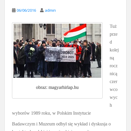
06/06/2016
admin
Tuż
prze
d
kolej
ną
rocz
nicą
czer
obraz: magyarhirlap.hu
wco
wyc
h
wyborów 1989 roku, w Polskim Instytucie
Badawczym i Muzeum odbył się wykład i dyskusja o