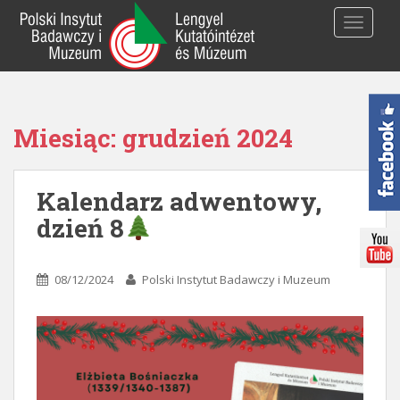
S
TOGGLE
k
i
p
t
o
Miesiąc:
grudzień 2024
m
a
i
Kalendarz adwentowy,
n
c
dzień 8
o
n
t
08/12/2024
Polski Instytut Badawczy i Muzeum
e
n
t