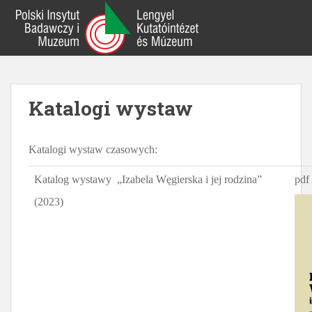
S
k
i
p
t
o
Katalogi wystaw
m
a
i
Katalogi wystaw czasowych:
n
c
Katalog wystawy „Izabela Węgierska i jej rodzina”
pdf
o
n
(2023)
t
e
n
t