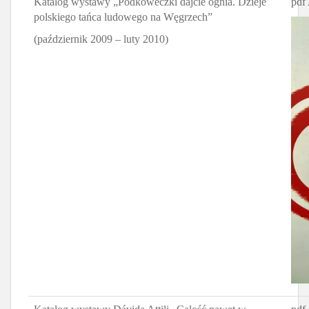
Katalog wystawy „Podkóweczki dajcie ognia. Dzieje
pdf
polskiego tańca ludowego na Węgrzech”
(październik 2009 – luty 2010)