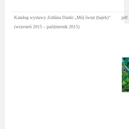
Katalog wystawy Zoltána Danki „Mój świat (bajek)”
pdf
(wrzesień 2015 – październik 2015)