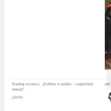
Katalog wystawy „Kobiety w polsko – węgierskiej
pdf
historii”
(2019)