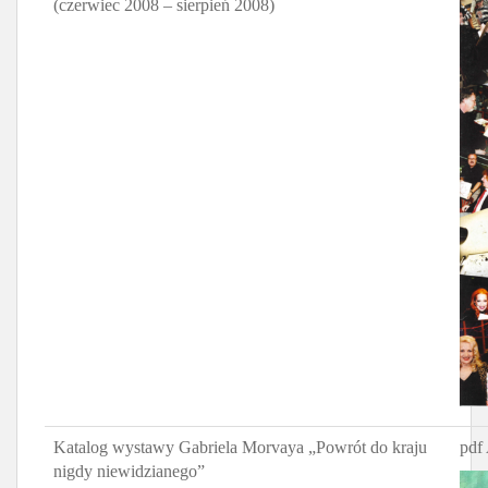
(czerwiec 2008 – sierpień 2008)
Katalog wystawy Gabriela Morvaya „Powrót do kraju
pdf 
nigdy niewidzianego”