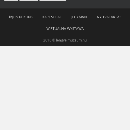
ÍRJON NEKÜNK
KAPCSOLAT
JEGYÁRAK
NYITVATARTÁS
WIRTUALNA WYSTAWA
2016 © lengyelmuzeum.hu