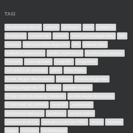
TAGI
#kartkazkalendarza
adwent
archiwum
Bem
budapest
Budapeszt
ciekawostki
Derenk
dzień polonii węgierskiej
film
historia
historia polsko-węgierska
IPN
Izabela Gass
kalendarz adwentowy
kartka z kalendarza
konferencja naukowa
Muzeum
nowa wystawa
nowy film
nowy filmik
od radości do dramatu
pibm
Piotr Piętka
Polak- Węgier dwa bratanki
polonia
Polonia Węgierska
Polonia Węgierska TV
polska
polskie miejsca
Polski Instytut Badawczy i Muzeum
polsko-węgierska historia
POWSTANIE WĘGIERSKIE
senat RP
solidarność
solidarność walcząca
spotkanie
wiosna ludów
wirtualne podróże
wirtualne podróże z PIBM
wizyta
wystawa
węgry
YouTube
św.Władysław