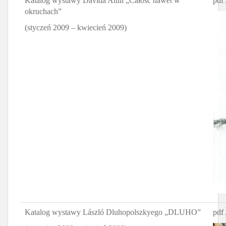
Katalog wystawy Dávida Attili „Całość nawet w
pdf 
okruchach”
(styczeń 2009 – kwiecień 2009)
Katalog wystawy László Dluhopolszkyego „DLUHO”
pdf 