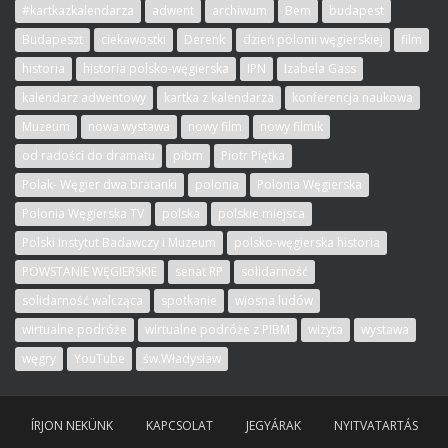
#kartkazkalendarza
adwent
archiwum
Bem
budapest
Budapeszt
ciekawostki
Derenk
dzień polonii węgierskiej
film
historia
historia polsko-węgierska
IPN
Izabela Gass
kalendarz adwentowy
kartka z kalendarza
konferencja naukowa
Muzeum
nowa wystawa
nowy film
nowy filmik
od radości do dramatu
pibm
Piotr Piętka
Polak- Węgier dwa bratanki
polonia
Polonia Węgierska
Polonia Węgierska TV
polska
polskie miejsca
Polski Instytut Badawczy i Muzeum
polsko-węgierska historia
POWSTANIE WĘGIERSKIE
senat RP
solidarność
solidarność walcząca
spotkanie
wiosna ludów
wirtualne podróże
wirtualne podróże z PIBM
wizyta
wystawa
węgry
YouTube
św.Władysław
ÍRJON NEKÜNK
KAPCSOLAT
JEGYÁRAK
NYITVATARTÁS