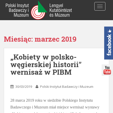
S
TOGGLE
k
i
p
t
o
Miesiąc:
marzec 2019
m
a
i
„Kobiety w polsko-
n
c
węgierskiej historii”
o
wernisaż w PIBM
n
t
e
30/03/2019
Polski Instytut Badawczy i Muzeum
n
t
28 marca 2019 roku w siedzibie Polskiego Instytutu
Badawczego i Muzeum miał miejsce wernisaż wystawy