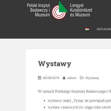
S
k
i
p
t
AKTUALN
o
m
a
i
n
c
Wystawy
o
n
t
06/06/2016
admin
Wystawy
e
n
W ramach Polskiego Instytutu Badawczego i
t
wystawy stałej „Tysiąc lat powiązań pol
wystaw czasowych (w ciągu roku otwier