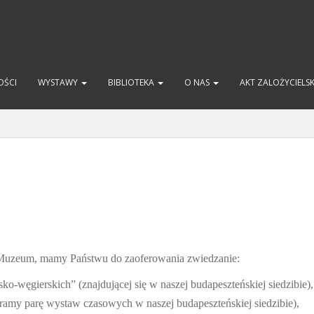
OŚCI
WYSTAWY
BIBLIOTEKA
O NAS
AKT ZALOŻYCIELS
 Muzeum, mamy Państwu do zaoferowania zwiedzanie:
sko-węgierskich” (znajdującej się w naszej budapeszteńskiej siedzibie),
amy parę wystaw czasowych w naszej budapeszteńskiej siedzibie),