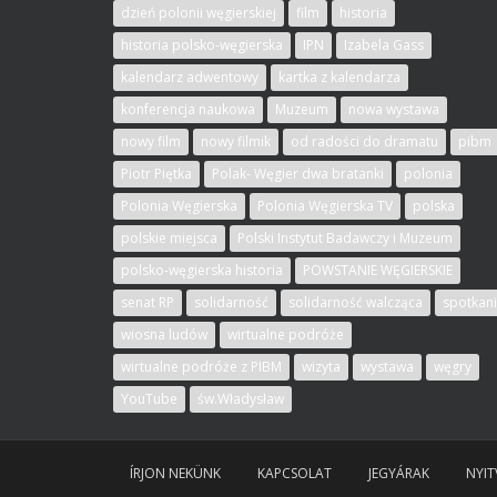
dzień polonii węgierskiej
film
historia
historia polsko-węgierska
IPN
Izabela Gass
kalendarz adwentowy
kartka z kalendarza
konferencja naukowa
Muzeum
nowa wystawa
nowy film
nowy filmik
od radości do dramatu
pibm
Piotr Piętka
Polak- Węgier dwa bratanki
polonia
Polonia Węgierska
Polonia Węgierska TV
polska
polskie miejsca
Polski Instytut Badawczy i Muzeum
polsko-węgierska historia
POWSTANIE WĘGIERSKIE
senat RP
solidarność
solidarność walcząca
spotkan
wiosna ludów
wirtualne podróże
wirtualne podróże z PIBM
wizyta
wystawa
węgry
YouTube
św.Władysław
ÍRJON NEKÜNK
KAPCSOLAT
JEGYÁRAK
NYIT