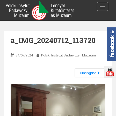
S
TOGGLE
k
i
p
t
o
a_IMG_20240712_113720
m
a
i
31/07/2024
Polski Instytut Badawczy i Muzeum
n
c
o
Następne
n
t
e
n
t