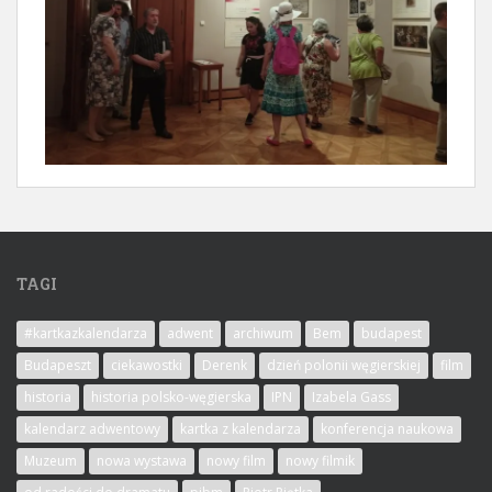
TAGI
#kartkazkalendarza
adwent
archiwum
Bem
budapest
Budapeszt
ciekawostki
Derenk
dzień polonii węgierskiej
film
historia
historia polsko-węgierska
IPN
Izabela Gass
kalendarz adwentowy
kartka z kalendarza
konferencja naukowa
Muzeum
nowa wystawa
nowy film
nowy filmik