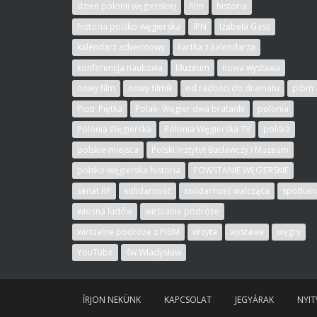
dzień polonii węgierskiej
film
historia
historia polsko-węgierska
IPN
Izabela Gass
kalendarz adwentowy
kartka z kalendarza
konferencja naukowa
Muzeum
nowa wystawa
nowy film
nowy filmik
od radości do dramatu
pibm
Piotr Piętka
Polak- Węgier dwa bratanki
polonia
Polonia Węgierska
Polonia Węgierska TV
polska
polskie miejsca
Polski Instytut Badawczy i Muzeum
polsko-węgierska historia
POWSTANIE WĘGIERSKIE
senat RP
solidarność
solidarność walcząca
spotkan
wiosna ludów
wirtualne podróże
wirtualne podróże z PIBM
wizyta
wystawa
węgry
YouTube
św.Władysław
ÍRJON NEKÜNK
KAPCSOLAT
JEGYÁRAK
NYIT