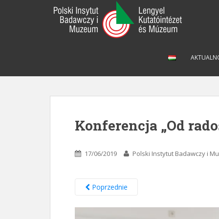
S
k
i
p
t
AKTUALN
o
m
a
i
n
c
Konferencja „Od rado
o
n
t
17/06/2019
Polski Instytut Badawczy i 
e
n
t
Poprzednie