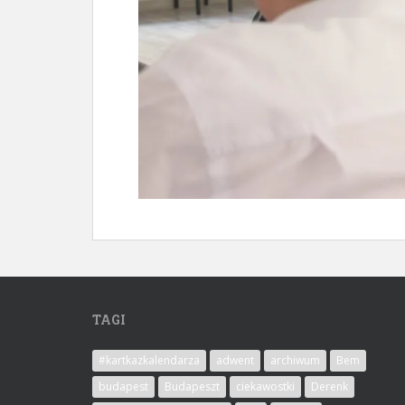
TAGI
#kartkazkalendarza
adwent
archiwum
Bem
budapest
Budapeszt
ciekawostki
Derenk