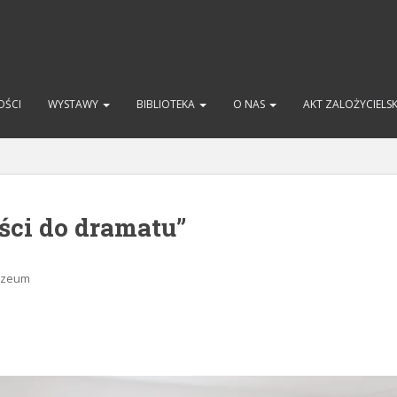
OŚCI
WYSTAWY
BIBLIOTEKA
O NAS
AKT ZALOŻYCIELS
ści do dramatu”
Muzeum