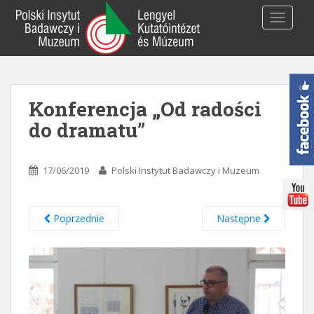
S
TOGGLE
k
i
p
t
o
Konferencja „Od radości
m
a
do dramatu”
i
n
c
17/06/2019
Polski Instytut Badawczy i Muzeum
o
n
t
Poprzednie
Następne
e
n
t