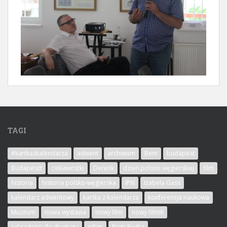
TAGI
#kartkazkalendarza
adwent
archiwum
Bem
budapest
Budapeszt
ciekawostki
Derenk
dzień polonii węgierskiej
film
historia
historia polsko-węgierska
IPN
Izabela Gass
kalendarz adwentowy
kartka z kalendarza
konferencja naukowa
Muzeum
nowa wystawa
nowy film
nowy filmik
od radości do dramatu
pibm
Piotr Piętka