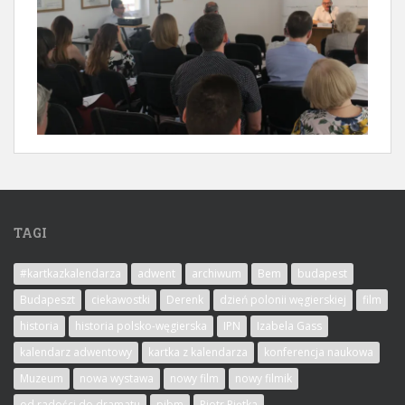
TAGI
#kartkazkalendarza
adwent
archiwum
Bem
budapest
Budapeszt
ciekawostki
Derenk
dzień polonii węgierskiej
film
historia
historia polsko-węgierska
IPN
Izabela Gass
kalendarz adwentowy
kartka z kalendarza
konferencja naukowa
Muzeum
nowa wystawa
nowy film
nowy filmik
od radości do dramatu
pibm
Piotr Piętka