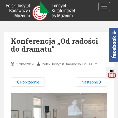
S
TOGGLE
k
i
p
t
o
Konferencja „Od radości
m
a
do dramatu”
i
n
c
17/06/2019
Polski Instytut Badawczy i Muzeum
o
n
t
Poprzednie
Następne
e
n
t