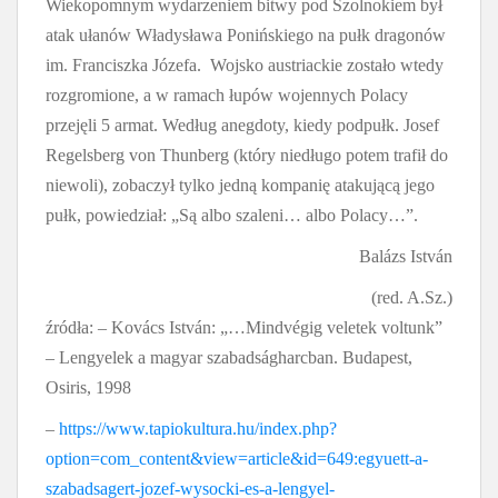
Wiekopomnym wydarzeniem bitwy pod Szolnokiem był
atak ułanów Władysława Ponińskiego na pułk dragonów
im. Franciszka Józefa. Wojsko austriackie zostało wtedy
rozgromione, a w ramach łupów wojennych Polacy
przejęli 5 armat. Według anegdoty, kiedy podpułk. Josef
Regelsberg von Thunberg (który niedługo potem trafił do
niewoli), zobaczył tylko jedną kompanię atakującą jego
pułk, powiedział: „Są albo szaleni… albo Polacy…”.
Balázs István
(red. A.Sz.)
źródła: – Kovács István: „…Mindvégig veletek voltunk”
– Lengyelek a magyar szabadságharcban. Budapest,
Osiris, 1998
–
https://www.tapiokultura.hu/index.php?
option=com_content&view=article&id=649:egyuett-a-
szabadsagert-jozef-wysocki-es-a-lengyel-