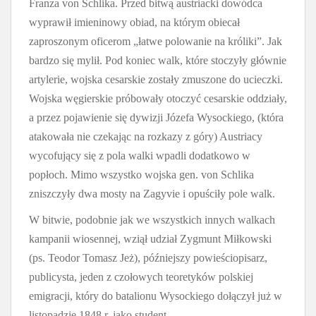
Franza von Schlika. Przed bitwą austriacki dowódca
wyprawił imieninowy obiad, na którym obiecał
zaproszonym oficerom „łatwe polowanie na króliki”. Jak
bardzo się mylił. Pod koniec walk, które stoczyły głównie
artylerie, wojska cesarskie zostały zmuszone do ucieczki.
Wojska węgierskie próbowały otoczyć cesarskie oddziały,
a przez pojawienie się dywizji Józefa Wysockiego, (która
atakowała nie czekając na rozkazy z góry) Austriacy
wycofujący się z pola walki wpadli dodatkowo w
popłoch. Mimo wszystko wojska gen. von Schlika
zniszczyły dwa mosty na Zagyvie i opuściły pole walk.
W bitwie, podobnie jak we wszystkich innych walkach
kampanii wiosennej, wziął udział Zygmunt Miłkowski
(ps. Teodor Tomasz Jeż), późniejszy powieściopisarz,
publicysta, jeden z czołowych teoretyków polskiej
emigracji, który do batalionu Wysockiego dołączył już w
listopadzie 1848 r. jako student.