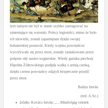
tym samym nie był w stanie szybko zareagować na
zmieniające się warunki. Polscy legioniści, mimo że było
ich niewielu, zostali zapamiętani dzięki swojej
bohaterskiej postawie. Kiedy wojska powstańcze
wycofywały się przez most, zostały zaatakowane przez
potężne siły austro-węgierskie. Wtedy garstka piechoty
Hipolita Żółtowskiego podjęła walkę z armią carską,
dzięki czemu powstańcy zdążyli bezpiecznie przejść
przez most.
Balázs István
(red. A.Sz.)
źródło: Kovács István: „…Mindvégig veletek