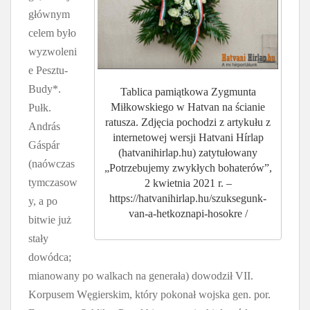
głównym
celem było
wyzwoleni
e Pesztu-
Budy*.
Tablica pamiątkowa Zygmunta
Miłkowskiego w Hatvan na ścianie
Pułk.
ratusza. Zdjęcia pochodzi z artykułu z
András
internetowej wersji Hatvani Hírlap
Gáspár
(hatvanihirlap.hu) zatytułowany
(naówczas
„Potrzebujemy zwykłych bohaterów”,
tymczasow
2 kwietnia 2021 r. –
https://hatvanihirlap.hu/szuksegunk-
y, a po
van-a-hetkoznapi-hosokre /
bitwie już
stały
dowódca;
mianowany po walkach na generała) dowodził VII.
Korpusem Węgierskim, który pokonał wojska gen. por.