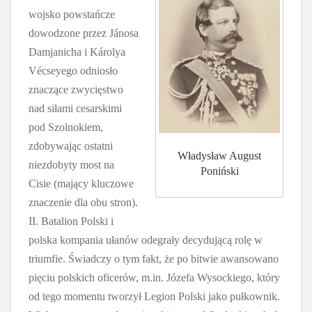
wojsko powstańcze
dowodzone przez Jánosa
Damjanicha i Károlya
Vécseyego odniosło
znaczące zwycięstwo
nad siłami cesarskimi
pod Szolnokiem,
zdobywając ostatni
Władysław August
niezdobyty most na
Poniński
Cisie (mający kluczowe
znaczenie dla obu stron).
II. Batalion Polski i
polska kompania ułanów odegrały decydującą rolę w
triumfie. Świadczy o tym fakt, że po bitwie awansowano
pięciu polskich oficerów, m.in. Józefa Wysockiego, który
od tego momentu tworzył Legion Polski jako pułkownik.