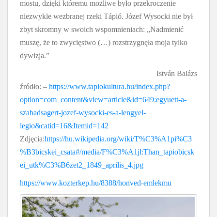
mostu, dzięki któremu możliwe było przekroczenie
niezwykle wezbranej rzeki Tápió. Józef Wysocki nie był
zbyt skromny w swoich wspomnieniach: „Nadmienić
muszę, że to zwycięstwo (…) rozstrzygnęła moja tylko
dywizja.”
István Balázs
źródło: –
https://www.tapiokultura.hu/index.php?
option=com_content&view=article&id=649:egyuett-a-
szabadsagert-jozef-wysocki-es-a-lengyel-
legio&catid=16&Itemid=142
Zdjęcia:
https://hu.wikipedia.org/wiki/T%C3%A1pi%C3
%B3bicskei_csata#/media/F%C3%A1jl:Than_tapiobicsk
ei_utk%C3%B6zet2_1849_aprilis_4.jpg
https://www.kozterkep.hu/8388/honved-emlekmu