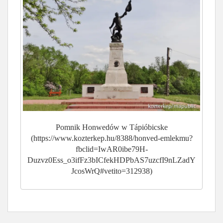
Pomnik Honwedów w Tápióbicske
(https://www.kozterkep.hu/8388/honved-emlekmu?
fbclid=IwAR0ibe79H-
Duzvz0Ess_o3ifFz3bICfekHDPbAS7uzcfI9nLZadY
JcosWrQ#vetito=312938)