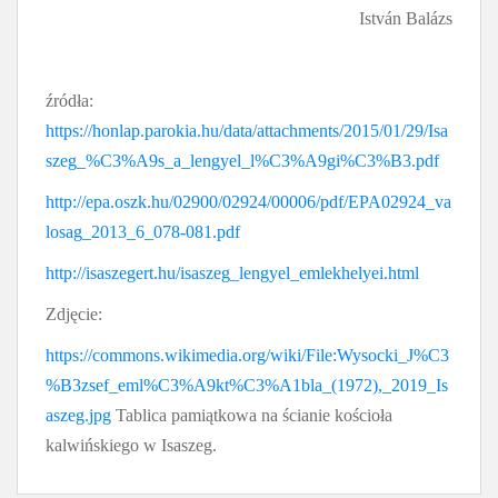
István Balázs
źródła:
https://honlap.parokia.hu/data/attachments/2015/01/29/Isa
szeg_%C3%A9s_a_lengyel_l%C3%A9gi%C3%B3.pdf
http://epa.oszk.hu/02900/02924/00006/pdf/EPA02924_va
losag_2013_6_078-081.pdf
http://isaszegert.hu/isaszeg_lengyel_emlekhelyei.html
Zdjęcie:
https://commons.wikimedia.org/wiki/File:Wysocki_J%C3
%B3zsef_eml%C3%A9kt%C3%A1bla_(1972),_2019_Is
aszeg.jpg
Tablica pamiątkowa na ścianie kościoła
kalwińskiego w Isaszeg.