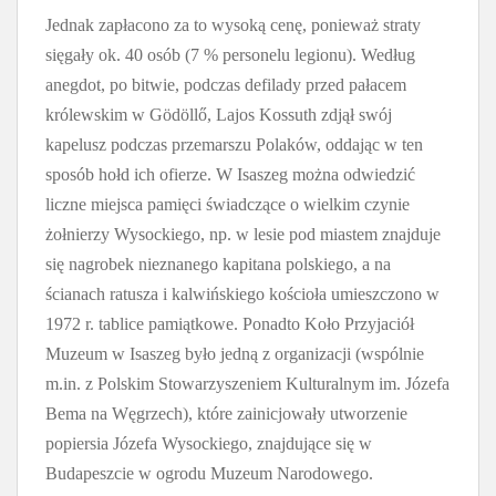
Jednak zapłacono za to wysoką cenę, ponieważ straty
sięgały ok. 40 osób (7 % personelu legionu). Według
anegdot, po bitwie, podczas defilady przed pałacem
królewskim w Gödöllő, Lajos Kossuth zdjął swój
kapelusz podczas przemarszu Polaków, oddając w ten
sposób hołd ich ofierze. W Isaszeg można odwiedzić
liczne miejsca pamięci świadczące o wielkim czynie
żołnierzy Wysockiego, np. w lesie pod miastem znajduje
się nagrobek nieznanego kapitana polskiego, a na
ścianach ratusza i kalwińskiego kościoła umieszczono w
1972 r. tablice pamiątkowe. Ponadto Koło Przyjaciół
Muzeum w Isaszeg było jedną z organizacji (wspólnie
m.in. z Polskim Stowarzyszeniem Kulturalnym im. Józefa
Bema na Węgrzech), które zainicjowały utworzenie
popiersia Józefa Wysockiego, znajdujące się w
Budapeszcie w ogrodu Muzeum Narodowego.