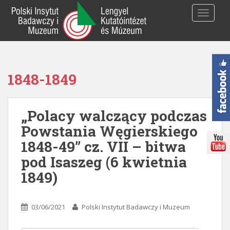
S
TOGGLE
k
i
p
t
o
1848-1849
m
a
i
„Polacy walczący podczas
n
c
Powstania Węgierskiego
o
1848-49” cz. VII – bitwa
n
pod Isaszeg (6 kwietnia
t
e
1849)
n
t
03/06/2021
Polski Instytut Badawczy i Muzeum