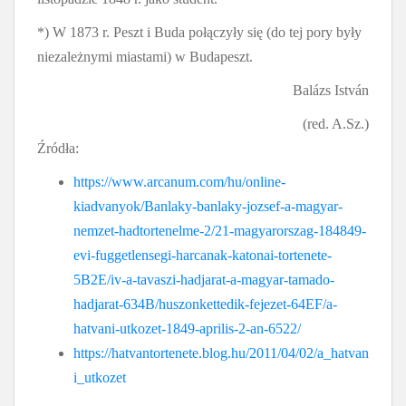
*) W 1873 r. Peszt i Buda połączyły się (do tej pory były
niezależnymi miastami) w Budapeszt.
Balázs István
(red. A.Sz.)
Źródła:
https://www.arcanum.com/hu/online-
kiadvanyok/Banlaky-banlaky-jozsef-a-magyar-
nemzet-hadtortenelme-2/21-magyarorszag-184849-
evi-fuggetlensegi-harcanak-katonai-tortenete-
5B2E/iv-a-tavaszi-hadjarat-a-magyar-tamado-
hadjarat-634B/huszonkettedik-fejezet-64EF/a-
hatvani-utkozet-1849-aprilis-2-an-6522/
https://hatvantortenete.blog.hu/2011/04/02/a_hatvan
i_utkozet