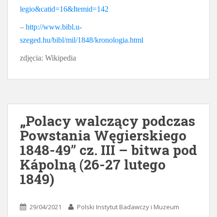
legio&catid=16&Itemid=142
–
http://www.bibl.u-
szeged.hu/bibl/mil/1848/kronologia.html
zdjęcia: Wikipedia
„Polacy walczący podczas
Powstania Węgierskiego
1848-49” cz. III – bitwa pod
Kápolną (26-27 lutego
1849)
29/04/2021
Polski Instytut Badawczy i Muzeum