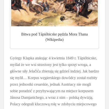
Bitwa pod Tápióbicske pędzla Mora Thana
(Wikipedia)
György Klapka atakując 4 kwietnia 1849 r. Tápióbicske,
myślał że we wsi strzeżony jest tylko sprzęt wroga, a
główne siły Jelačića zbierają się gdzieś indziej. Jak bardzo
się mylił… Korpus węgierskiego dowódcy został rozbity
przez jednostki cesarskie, jednak Austriacy nie mogli
sobie poradzić z przybywającym na miejsce korpusem
Jánosa Damjanichego, a wraz z nim – polską dywizją.
Polacy odegrali kluczową rolę w zdobyciu miejscowego