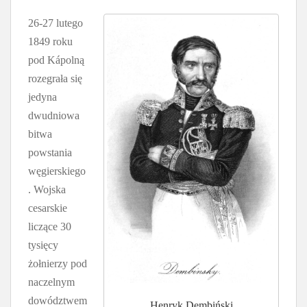
26-27 lutego
1849 roku
pod Kápolną
rozegrała się
jedyna
dwudniowa
bitwa
powstania
węgierskiego
. Wojska
cesarskie
liczące 30
tysięcy
żołnierzy pod
naczelnym
dowództwem
Henryk Dembiński