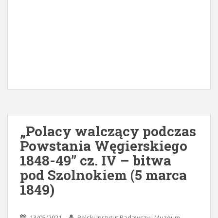
„Polacy walczący podczas
Powstania Węgierskiego
1848-49” cz. IV – bitwa
pod Szolnokiem (5 marca
1849)
13/05/2021
Polski Instytut Badawczy i Muzeum