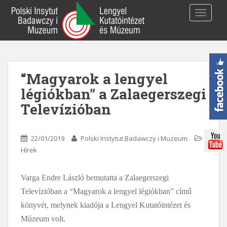
S
TOGGLE
k
i
p
t
o
“Magyarok a lengyel
m
a
légiókban” a Zalaegerszegi
i
Televízióban
n
c
o
22/01/2019
Polski Instytut Badawczy i Muzeum
n
Hírek
t
e
Varga Endre László bemutatta a Zalaegerszegi
n
t
Televízióban a “Magyarok a lengyel légiókban” című
könyvét, melynek kiadója a Lengyel Kutatóintézet és
Múzeum volt.