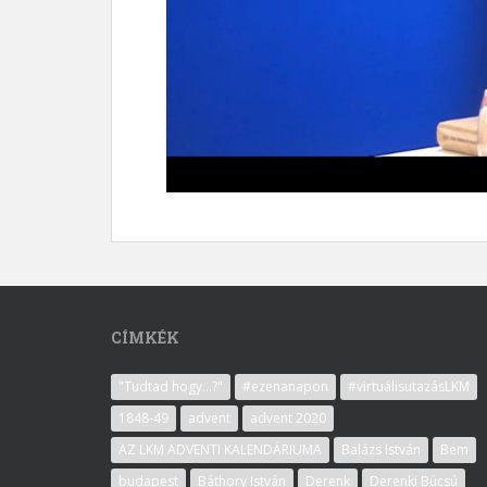
CÍMKÉK
"Tudtad hogy...?"
#ezenanapon
#virtuálisutazásLKM
1848-49
advent
advent 2020
AZ LKM ADVENTI KALENDÁRIUMA
Balázs István
Bem
budapest
Báthory István
Derenk
Derenki Búcsú