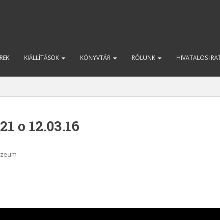
REK
KIÁLLÍTÁSOK
KÖNYVTÁR
RÓLUNK
HIVATALOS IR
21 o 12.03.16
Muzeum