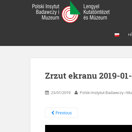
S
k
i
p
t
HÍ
o
m
a
i
n
c
Zrzut ekranu 2019-01-
o
n
t
23/01/2019
Polski Instytut Badawczy i 
e
n
t
Previous