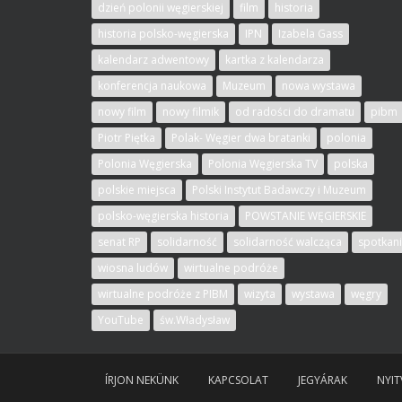
dzień polonii węgierskiej
film
historia
historia polsko-węgierska
IPN
Izabela Gass
kalendarz adwentowy
kartka z kalendarza
konferencja naukowa
Muzeum
nowa wystawa
nowy film
nowy filmik
od radości do dramatu
pibm
Piotr Piętka
Polak- Węgier dwa bratanki
polonia
Polonia Węgierska
Polonia Węgierska TV
polska
polskie miejsca
Polski Instytut Badawczy i Muzeum
polsko-węgierska historia
POWSTANIE WĘGIERSKIE
senat RP
solidarność
solidarność walcząca
spotkan
wiosna ludów
wirtualne podróże
wirtualne podróże z PIBM
wizyta
wystawa
węgry
YouTube
św.Władysław
ÍRJON NEKÜNK
KAPCSOLAT
JEGYÁRAK
NYIT