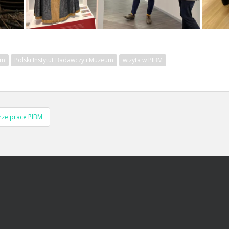
bm
Polski Instytut Badawczy i Muzeum
wizyta w PIBM
rze prace PIBM