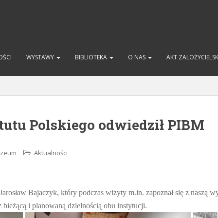
OŚCI
WYSTAWY
BIBLIOTEKA
O NAS
AKT ZALOŻYCIELS
tutu Polskiego odwiedził PIBM
Muzeum
Aktualności
Jarosław Bajaczyk, który podczas wizyty m.in. zapoznał się z naszą wy
bieżącą i planowaną dzielnością obu instytucji.