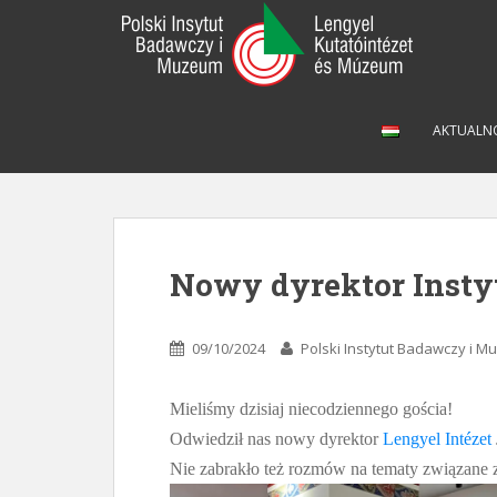
S
k
i
p
t
AKTUALN
o
m
a
i
n
c
Nowy dyrektor Insty
o
n
t
09/10/2024
Polski Instytut Badawczy i 
e
n
Mieliśmy dzisiaj niecodziennego gościa!
t
Odwiedził nas nowy dyrektor
Lengyel Intézet
Nie zabrakło też rozmów na tematy związane z 