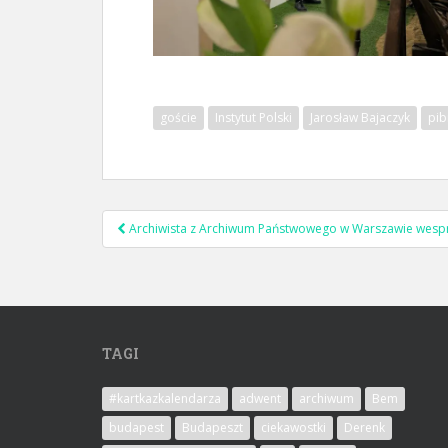
goście
Instytut Polski
Jarosław Bajaczyk
pi
Archiwista z Archiwum Państwowego w Warszawie wesp
Nawigacja postu
TAGI
#kartkazkalendarza
adwent
archiwum
Bem
budapest
Budapeszt
ciekawostki
Derenk