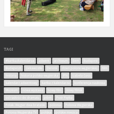
TAGI
#kartkazkalendarza
adwent
archiwum
Bem
budapest
Budapeszt
ciekawostki
Derenk
dzień polonii węgierskiej
film
historia
historia polsko-węgierska
IPN
Izabela Gass
kalendarz adwentowy
kartka z kalendarza
konferencja naukowa
Muzeum
nowa wystawa
nowy film
nowy filmik
od radości do dramatu
pibm
Piotr Piętka
Polak- Węgier dwa bratanki
polonia
Polonia Węgierska
Polonia Węgierska TV
polska
polskie miejsca