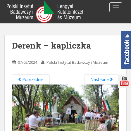
S
TOGGLE
k
i
p
t
o
Derenk – kapliczka
m
a
i
07/02/2024
Polski Instytut Badawczy i Muzeum
n
c
o
Poprzednie
Następne
n
t
e
n
t