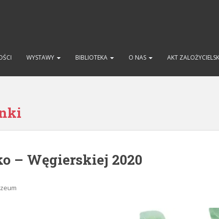
OŚCI
WYSTAWY
BIBLIOTEKA
O NAS
AKT ZALOŻYCIELS
nki
ko – Węgierskiej 2020
Muzeum