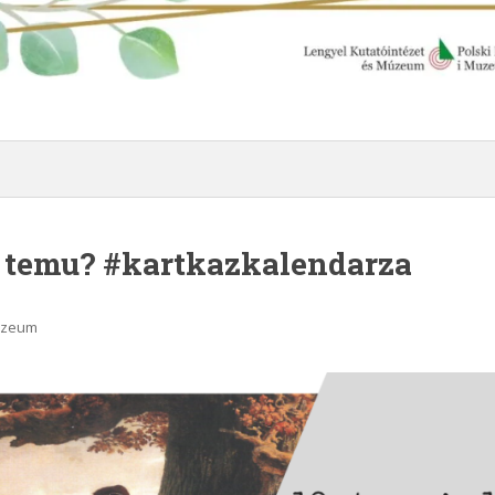
at temu? #kartkazkalendarza
Muzeum