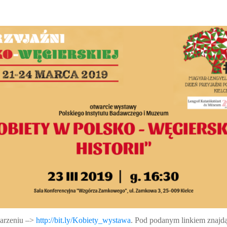
arzeniu –>
http://bit.ly/Kobiety_wystawa
. Pod podanym linkiem znajdą