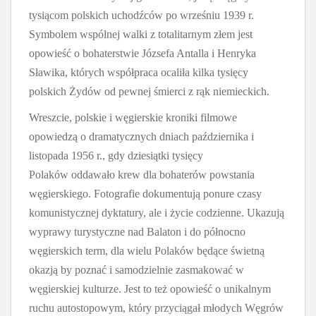
tysiącom polskich uchodźców po wrześniu 1939 r.
Symbolem wspólnej walki z totalitarnym złem jest
opowieść o bohaterstwie Józsefa Antalla i Henryka
Sławika, których współpraca ocaliła kilka tysięcy
polskich Żydów od pewnej śmierci z rąk niemieckich.
Wreszcie, polskie i węgierskie kroniki filmowe
opowiedzą o dramatycznych dniach października i
listopada 1956 r., gdy dziesiątki tysięcy
Polaków oddawało krew dla bohaterów powstania
węgierskiego. Fotografie dokumentują ponure czasy
komunistycznej dyktatury, ale i życie codzienne. Ukazują
wyprawy turystyczne nad Balaton i do północno
węgierskich term, dla wielu Polaków będące świetną
okazją by poznać i samodzielnie zasmakować w
węgierskiej kulturze. Jest to też opowieść o unikalnym
ruchu autostopowym, który przyciągał młodych Węgrów