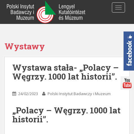
S
TOGGLE
k
i
p
t
o
Wystawy
m
a
i
Wystawa stała- „Polacy –
n
c
Węgrzy. 1000 lat historii”.
o
n
t
24/02/2023
Polski Instytut Badawczy i Muzeum
e
n
„Polacy – Węgrzy. 1000 lat
t
historii”.