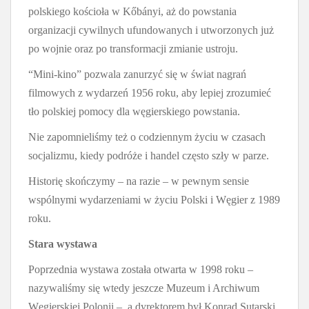
polskiego kościoła w Kőbányi, aż do powstania
organizacji cywilnych ufundowanych i utworzonych już
po wojnie oraz po transformacji zmianie ustroju.
“Mini-kino” pozwala zanurzyć się w świat nagrań
filmowych z wydarzeń 1956 roku, aby lepiej zrozumieć
tło polskiej pomocy dla węgierskiego powstania.
Nie zapomnieliśmy też o codziennym życiu w czasach
socjalizmu, kiedy podróże i handel często szły w parze.
Historię skończymy – na razie – w pewnym sensie
wspólnymi wydarzeniami w życiu Polski i Węgier z 1989
roku.
Stara wystawa
Poprzednia wystawa została otwarta w 1998 roku –
nazywaliśmy się wtedy jeszcze Muzeum i Archiwum
Węgierskiej Polonii –, a dyrektorem był Konrad Sutarski.