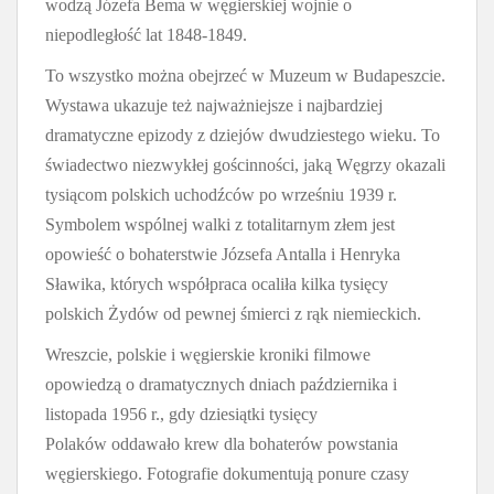
wodzą Józefa Bema w węgierskiej wojnie o
niepodległość lat 1848-1849.
To wszystko można obejrzeć w Muzeum w Budapeszcie.
Wystawa ukazuje też najważniejsze i najbardziej
dramatyczne epizody z dziejów dwudziestego wieku. To
świadectwo niezwykłej gościnności, jaką Węgrzy okazali
tysiącom polskich uchodźców po wrześniu 1939 r.
Symbolem wspólnej walki z totalitarnym złem jest
opowieść o bohaterstwie Józsefa Antalla i Henryka
Sławika, których współpraca ocaliła kilka tysięcy
polskich Żydów od pewnej śmierci z rąk niemieckich.
Wreszcie, polskie i węgierskie kroniki filmowe
opowiedzą o dramatycznych dniach października i
listopada 1956 r., gdy dziesiątki tysięcy
Polaków oddawało krew dla bohaterów powstania
węgierskiego. Fotografie dokumentują ponure czasy