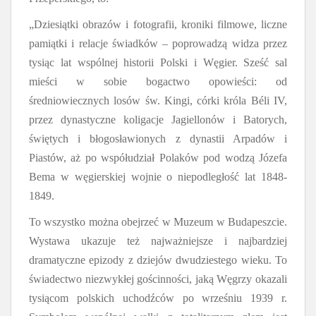
„Dziesiątki obrazów i fotografii, kroniki filmowe, liczne
pamiątki i relacje świadków – poprowadzą widza przez
tysiąc lat wspólnej historii Polski i Węgier. Sześć sal
mieści w sobie bogactwo opowieści: od
średniowiecznych losów św. Kingi, córki króla Béli IV,
przez dynastyczne koligacje Jagiellonów i Batorych,
świętych i błogosławionych z dynastii Arpadów i
Piastów,
aż po współudział Polaków pod wodzą Józefa
Bema w węgierskiej wojnie o niepodległość lat 1848-
1849.
To wszystko można obejrzeć w Muzeum w Budapeszcie.
Wystawa ukazuje też najważniejsze i najbardziej
dramatyczne epizody z dziejów dwudziestego wieku. To
świadectwo niezwykłej gościnności, jaką Węgrzy okazali
tysiącom polskich uchodźców po wrześniu 1939 r.