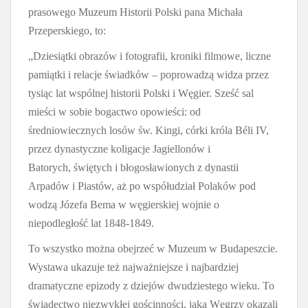
prasowego Muzeum Historii Polski pana Michała
Przeperskiego, to:
„Dziesiątki obrazów i fotografii, kroniki filmowe, liczne
pamiątki i relacje świadków – poprowadzą widza przez
tysiąc lat wspólnej historii Polski i Węgier. Sześć sal
mieści w sobie bogactwo opowieści: od
średniowiecznych losów św. Kingi, córki króla Béli IV,
przez dynastyczne koligacje Jagiellonów i
Batorych, świętych i błogosławionych z dynastii
Arpadów i Piastów, aż po współudział Polaków pod
wodzą Józefa Bema w węgierskiej wojnie o
niepodległość lat 1848-1849.
To wszystko można obejrzeć w Muzeum w Budapeszcie.
Wystawa ukazuje też najważniejsze i najbardziej
dramatyczne epizody z dziejów dwudziestego wieku. To
świadectwo niezwykłej gościnności, jaką Węgrzy okazali