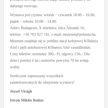
dalszego rozwoju.
Wystawa jest czynna: wtorek − czwartek 10.00 – 16.00,
piątek – sobota: 10.00 – 14.00.
Adres: Budapeszt, X dzielnica, ulica Állomás 10,
telefon: +36 703 927 741, e-mail: muzeum@polonia.hu.
Muzeum znajduje się w pobliżu stacji kolejowej Kőbánya
Álsó i pętli autobusowej Kőbanya Alsó vasutállomás.
Ceny biletów: normalny 300,- Ft, ulgowy 150,-. Dla
dzieci poniżej 6 lat i seniorów powyżej 70 lat wstęp
wolny.
Serdecznie zapraszamy wszystkich
zainteresowanych do obejrzenie wystawy!
József Virágh
István Miklós Balázs