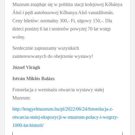
Muzeum znajduje się w pobliżu stacji kolejowej Kőbánya
Álsó i pętli autobusowej Kőbanya Alsó vasutállomás.
Ceny biletów: normalny 300,- Ft, ulgowy 150,-. Dla
dzieci poniżej 6 lat i seniorów powyżej 70 lat wstęp
wolny.
Serdecznie zapraszamy wszystkich
zainteresowanych do obejrzenie wystawy!
József Virágh
István Miklós Balázs
Fotorelacja z wernisażu otwarcia wystawy stałej
Muzeum:
http://lengyelmuzeum.hu/pl/2022/06/24/fotorelacja-z-
otwarcia-stalej-ekspozycji-w-muzeum-polacy-i-wegrzy-
1000-lat-historii/