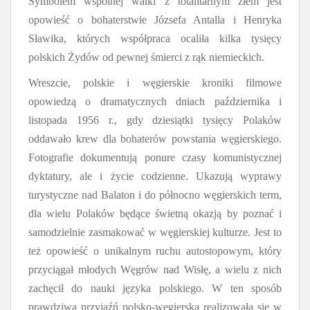
Symbolem wspólnej walki z totalitarnym złem jest
opowieść o bohaterstwie Józsefa Antalla i Henryka
Sławika, których współpraca ocaliła kilka tysięcy
polskich Żydów od pewnej śmierci z rąk niemieckich.
Wreszcie, polskie i węgierskie kroniki filmowe
opowiedzą o dramatycznych dniach października i
listopada 1956 r., gdy dziesiątki tysięcy Polaków
oddawało
krew dla bohaterów powstania węgierskiego.
Fotografie dokumentują ponure czasy komunistycznej
dyktatury, ale i życie codzienne. Ukazują wyprawy
turystyczne nad Balaton i do północno węgierskich term,
dla wielu Polaków będące świetną okazją by poznać i
samodzielnie zasmakować w węgierskiej kulturze. Jest to
też opowieść o unikalnym ruchu autostopowym, który
przyciągał młodych Węgrów nad Wisłę, a wielu z nich
zachęcił do nauki języka polskiego. W ten sposób
prawdziwa przyjaźń polsko-węgierska realizowała się w