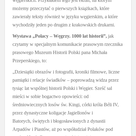
węgierskich. Przykładem tego jest ekran, na którym
możemy przeczytać o pierwszych książkach, które
zawierały teksty również w języku węgierskim, a które
wychodziły jeden po drugim z krakowskich drukarni.
Wystawa „Polacy – Węgrzy. 1000 lat historii”,
jak
czytamy w specjalnym komunikacie prasowym rzecznika
prasowego Muzeum Historii Polski pana Michała
Przeperskiego, to:
„Dziesiątki obrazów i fotografii, kroniki filmowe, liczne
pamiątki i relacje świadków – poprowadzą widza przez
tysiąc lat wspólnej historii Polski i Węgier. Sześć sal
mieści w sobie bogactwo opowieści: od
średniowiecznych losów św. Kingi, córki króla Béli IV,
przez dynastyczne koligacje Jagiellonów i
Batorych, świętych i błogosławionych z dynastii
Arpadów i Piastów, aż po współudział Polaków pod