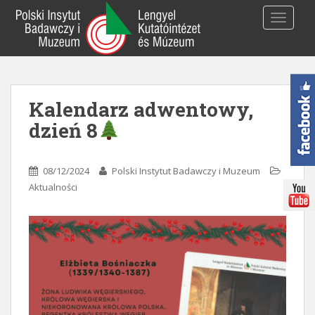
S
TOGGLE
k
i
p
t
o
Kalendarz adwentowy,
m
a
dzień 8
i
n
c
08/12/2024
Polski Instytut Badawczy i Muzeum
o
Aktualności
n
t
e
n
t