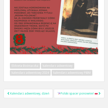
Elżbieta Bośniaczka
kalendarz adwentowy
kalendarz adwentowy 2024
kalendarz adwentowy PIBM
Kalendarz adwentowy, dzień
Polski spacer ponownie!
Nawigacja postu