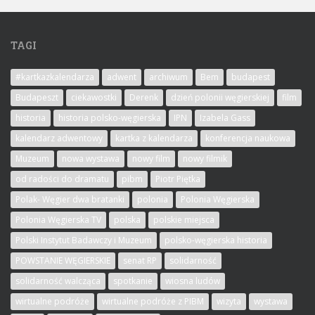
TAGI
#kartkazkalendarza
adwent
archiwum
Bem
budapest
Budapeszt
ciekawostki
Derenk
dzień polonii węgierskiej
film
historia
historia polsko-węgierska
IPN
Izabela Gass
kalendarz adwentowy
kartka z kalendarza
konferencja naukowa
Muzeum
nowa wystawa
nowy film
nowy filmik
od radości do dramatu
pibm
Piotr Piętka
Polak- Węgier dwa bratanki
polonia
Polonia Węgierska
Polonia Węgierska TV
polska
polskie miejsca
Polski Instytut Badawczy i Muzeum
polsko-węgierska historia
POWSTANIE WĘGIERSKIE
senat RP
solidarność
solidarność walcząca
spotkanie
wiosna ludów
wirtualne podróże
wirtualne podróże z PIBM
wizyta
wystawa