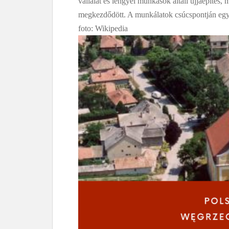
vállalat és lengyel munkások általi újjáépítés
megkezdődött. A munkálatok csúcspontján egyid
foto: Wikipedia