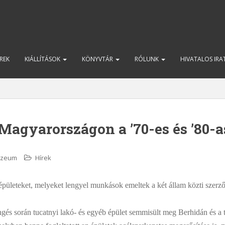
REK
KIÁLLÍTÁSOK
KÖNYVTÁR
RÓLUNK
HIVATALOS IR
Magyarországon a ’70-es és ’80-
Muzeum
Hírek
ületeket, melyeket lengyel munkások emeltek a két állam közti szerző
és során tucatnyi lakó- és egyéb épület semmisült meg Berhidán és a 