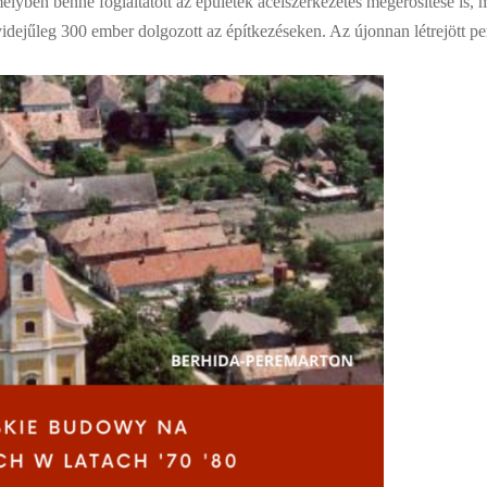
, melyben benne foglaltatott az épületek acélszerkezetes megerősítése 
ejűleg 300 ember dolgozott az építkezéseken. Az újonnan létrejött pere