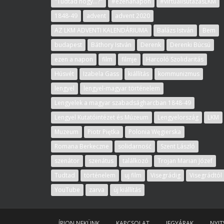
"Tudtad hogy...?"
#ezenanapon
#virtuálisutazásLKM
1848-49
advent
advent 2020
AZ LKM ADVENTI KALENDÁRIUMA
Balázs István
Bem
budapest
Báthory István
Derenk
Derenki Búcsú
ezen a napon
film
filmje
Harcoló Szolidaritás
Húsvét
Izabela Gass
kiállítás
kommunizmus
lengyel
lengyel-magyar történelem
Lengyelek a magyar szabadságharcban 1848-49
Lengyel Kutatóintézet és Múzeum
Lengyelország
LKM
Muzeum
Piotr Piętka
Polonia Węgierska
Romana Berkeczne
solidarność
Szent László
szenátor
szenátus
találkozó
Trojan Marian Józef
Tudtad
történelem
uj film
Visegrádig
Visegrádtól
YouTube
zarva
új kiállítás
ÍRJON NEKÜNK
KAPCSOLAT
JEGYÁRAK
NYIT