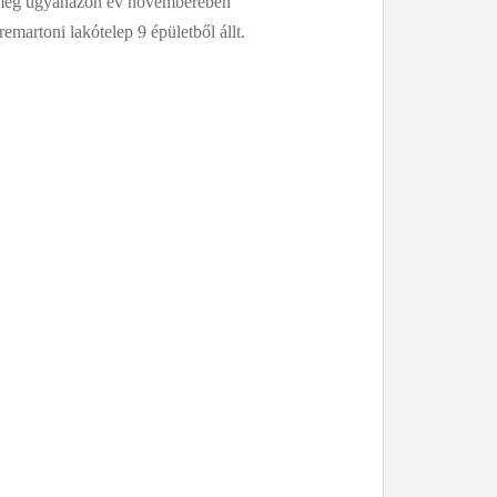
is, még ugyanazon év novemberében
martoni lakótelep 9 épületből állt.