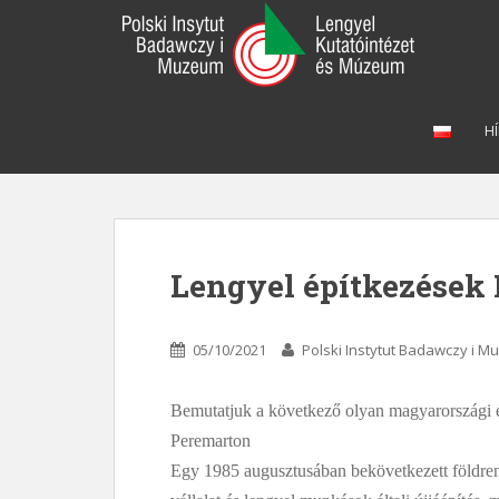
S
k
i
p
t
HÍ
o
m
a
i
n
c
Lengyel építkezések 
o
n
t
05/10/2021
Polski Instytut Badawczy i 
e
n
Bemutatjuk a következő olyan magyarországi ép
t
Peremarton
Egy 1985 augusztusában bekövetkezett földreng