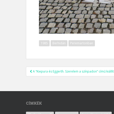
1985
Berhidán
Peremartonban
A “Kiepura és Eggerth. Szerelem a színpadon” című kiállí
Post navigation
CÍMKÉK